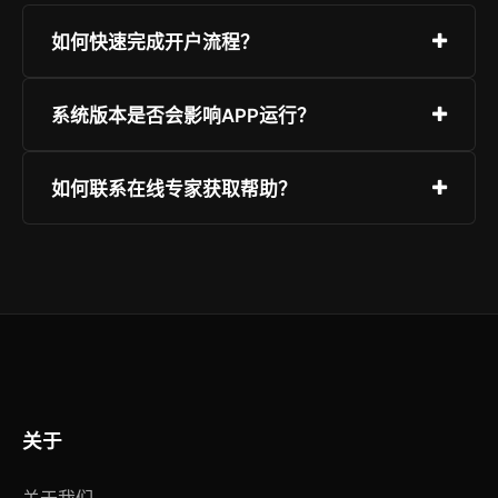
如何快速完成开户流程？
只需访问“极速注册”页面，填写基础信息并验证，
系统版本是否会影响APP运行？
随后设定安全等级较高的密码即可。强烈建议开启
双重身份认证。
易欧交易平台下载完美兼容目前市面上的主流硬件
如何联系在线专家获取帮助？
与系统版本。为了最佳安全性与流畅度，建议使用
更新版本，并从本官网获取正版包。
平台提供全天候客服系统，您可以通过即时聊天、
知识手册或提交反馈单来解决问题。页面右下角有
快速对话图标。
关于